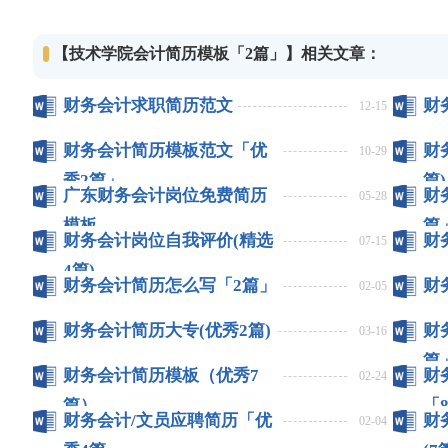
【技术学院会计简历模板「2篇」】相关文章：
财务会计求职简历范文
财
12-15
财务会计简历模板范文「优
财
10-29
秀2篇」
篇)
广东财务会计岗位免费简历
财
05-28
模板
篇
财务会计岗位自我评价(精选
财
07-15
4篇)
财务会计简历怎么写「2篇」
财
02-05
财务会计简历大专(优秀2篇)
财
03-16
篇
财务会计简历模板（优秀7
财
02-24
篇）
「
财务会计/文员应聘简历「优
财
02-04