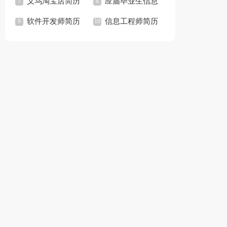
文写作范文简历模板
义乌淘宝店简历
模板(通用2篇)
应届毕业生信息
「优秀3篇」
模板
软件开发师简历
技术简历模板「精选
信息工程师简历
模板「精选2篇」
2篇」
模板「通用6篇」