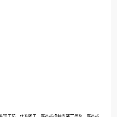
装设计优秀班干部、优秀团干、嘉星杯模特表演三等奖、嘉星杯