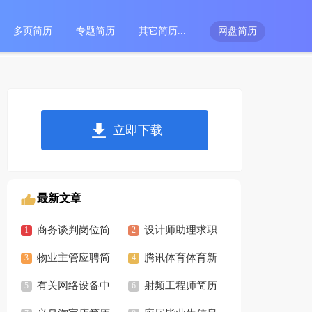
多页简历
专题简历
其它简历...
网盘简历
立即下载
最新文章
商务谈判岗位简
设计师助理求职
历模板案例
物业主管应聘简
简历模板「精选2
腾讯体育体育新
历模板「优秀5篇」
有关网络设备中
篇」
闻简历模板
射频工程师简历