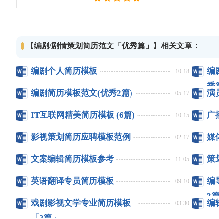
【编剧/剧情策划简历范文「优秀篇」】相关文章：
编剧个人简历模板
编
10-18
秀
编剧简历模板范文(优秀2篇)
演
05-17
IT互联网精美简历模板 (6篇)
广
10-15
影视策划简历应聘模板范例
媒
02-17
文案编辑简历模板参考
策
11-05
英语翻译专员简历模板
编
09-10
3篇
戏剧影视文学专业简历模板
编
03-30
「3篇」