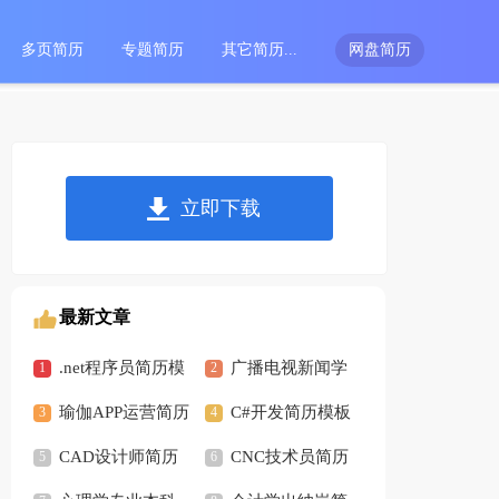
多页简历
专题简历
其它简历...
网盘简历
立即下载
最新文章
.net程序员简历模
广播电视新闻学
板内容「精选3篇」
瑜伽APP运营简历
专业简历模板(精选2
C#开发简历模板
模板
CAD设计师简历
篇)
(精选2篇)
CNC技术员简历