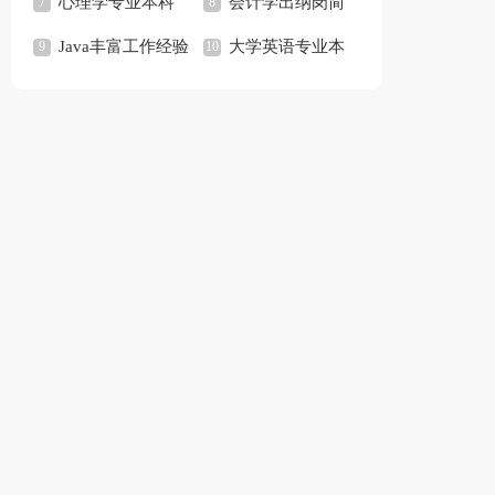
模板「优秀篇」
心理学专业本科
模板(3篇)
会计学出纳岗简
生简历模板
Java丰富工作经验
历模板(2篇)
大学英语专业本
简历模板「优秀篇」
科生简历模板